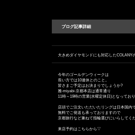
ブログ記事詳細
大きめダイヤモンドにも対応したCOLANY
今年のゴールデンウィークは
長い方では10連休とのこと。
皆さまご予定はお決まりでしょうか?
雅-miyabi-京都本店は通常通り
11時～19時の営業(水曜定休日)となっており
店頭でご注文いただいたリングは日本国内
無料でご発送も承っておりますので
京都旅行など兼ねて指輪選びにいらしてく
来店予約はこちらから▽