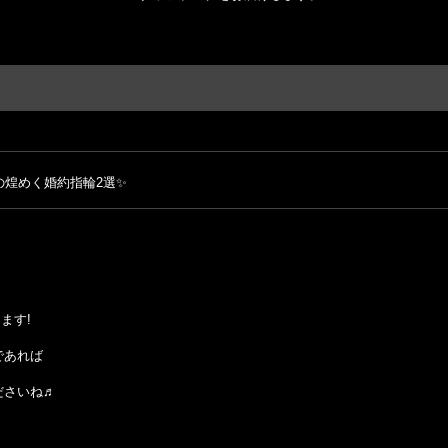
の煌めく婚約指輪2選✨
ます!
であれば
ださいね♬