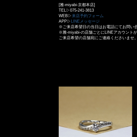
[雅-miyabi-京都本店]
TEL▷075-241-3813
WEB▷
来店予約フォーム
APP▷
LINEメッセージ
※ご来店希望日の当日はお電話にてお問い
※雅-miyabi-の店舗ごとにLINEアカウン
ご来店希望の店舗宛にご連絡くださいませ