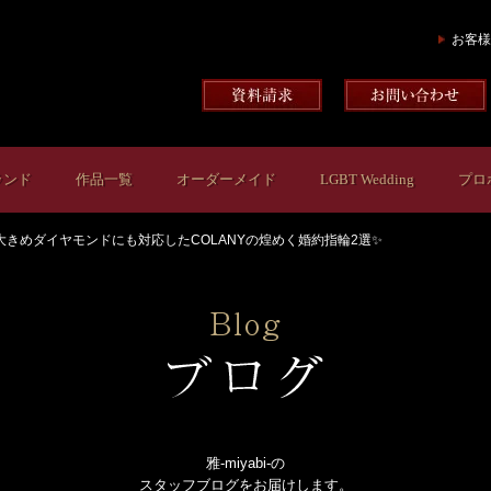
お客様
ランド
作品一覧
オーダーメイド
LGBT Wedding
プロ
大きめダイヤモンドにも対応したCOLANYの煌めく婚約指輪2選✨
雅-miyabi-の
スタッフブログをお届けします。