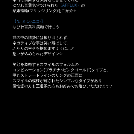
ゆびわ言葉®がつけられた
〈AFFLUX〉
の
結婚指輪(マリッジリング)をご紹介✨
【N.I.K.O.-ニコ-】
ゆびわ言葉®:笑顔で行こう
世の中の情勢には振り回されず、
ネガティブな事は笑い飛ばして、
ふたりの幸せを掴めますように…と
想いが込められたデザイン✩
笑顔を象徴するスマイルのフォルムの
コンビネーション(プラチナ×ピンクゴールド)タイプと、
甲丸ストレートラインのリングの正面に
スマイルの模様が施されたシンプルなタイプがあり、
個性派の方も王道派の方もお好みでお選びいただけます♬