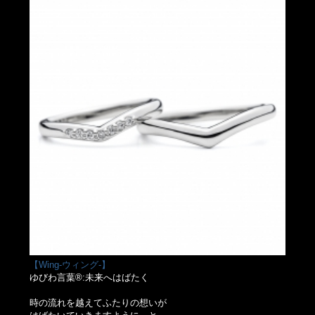
【Wing-ウィング-】
ゆびわ言葉®:未来へはばたく
時の流れを越えてふたりの想いが