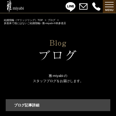
結婚指輪（マリッジリング）TOP
ブログ
多面体で他にはないご結婚指輪♪ 雅-miyabi-®表参道店
雅-miyabi-の
スタッフブログをお届けします。
ブログ記事詳細