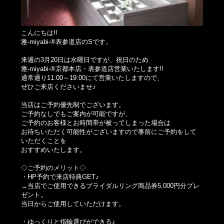
こんにちは!!
雅-miyabi-®表参道店のSです。
来週の3月20日は水曜日ですが、祝日のため
雅-miyabi-®京都本店・表参道店営業いたします!!
通常通り11:00～19:00にて営業いたしますので、
ぜひご来店くださいませ♪
当店はご予約優先制でございます。
ご予約なしでもご案内が可能ですが、
ご予約のお客様とお時間帯が被ってしまった場合は
お待ちいただく可能性がございますので事前にご予約をして
いただくことを
おすすめいたします。
◇ご予約のメリット◇
・HP予約で来店特典GET♪
→当店でご使用できるブライダルリング商品券5,000円分プレ
ゼント。
当日からご使用していただけます。
・ゆっくりと指輪選びができる♪