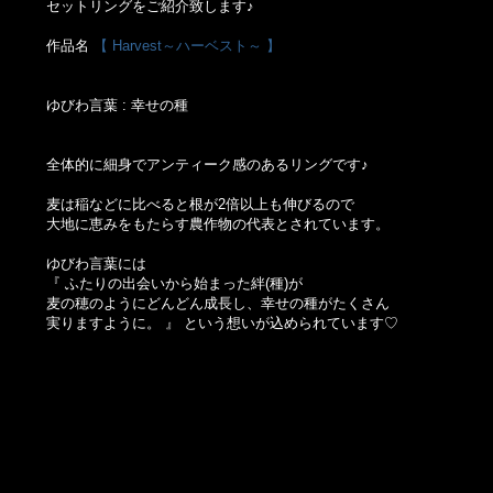
セットリングをご紹介致します♪
作品名
【 Harvest～ハーベスト～ 】
ゆびわ言葉 : 幸せの種
全体的に細身でアンティーク感のあるリングです♪
麦は稲などに比べると根が2倍以上も伸びるので
大地に恵みをもたらす農作物の代表とされています。
ゆびわ言葉には
『 ふたりの出会いから始まった絆(種)が
麦の穂のようにどんどん成長し、幸せの種がたくさん
実りますように。 』 という想いが込められています♡