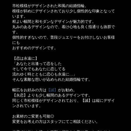
市松模様がデザインされた和風の結婚指輪。
模様が斜めにデザインされており少し個性的な印象となって
います。
程よい幅間と和モダンなデザインが魅力的です。
丸みのあるデザインなので、着け心地も良く指通りも抜群で
す。
個性的すぎないので、普段ジュエリーをお付けしないお客様
にも
おすすめのデザインです。
【恋は永遠に】
「あなたと出逢って恋をした
そして今でもあなたに恋してる
流れゆく時とともに恋心も永遠に…」
そんな素敵な想いが込められた結婚指輪です。
幅広をお好みの方は
【誠】
がお勧め。
【永恋】よりも少し幅間のあるデザインです。
同じく市松模様がデザインされており、【誠】は縦にデザイ
ンされています。
お素材のご変更も可能◎
変更をお考えの方はスタッフにてご相談ください。