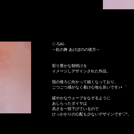
彩
-SAI-
～虹の舞 あけぼのの彼方～
彩り豊かな朝焼けを
イメージしデザインされた作品。
指の後ろに向かって細くなっており、
ごつごつ感がなく着け心地も良いです♪+゜
緩やかなウェーブをなぞるように
あしらったダイヤは
高さを一段下げているので
ひっかかりの心配も少ないデザインです♡*。