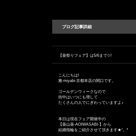
ブログ記事詳細
【葵祭りフェア】は5/6まで✩!
こんにちは!
雅-miyabi-京都本店の関口です。
ゴールデンウィークなので
街中はいつにも増して
たくさんの人でにぎわっていますよ♪
本日は現在フェア開催中の
【葵山葵‐AOIWASABI‐】から
結婚指輪をご紹介させて頂きます★⁺。*