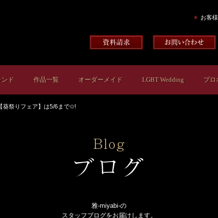
お客様
ランド
作品一覧
オーダーメイド
LGBT Wedding
プロ
【葵祭りフェア】は5/6まで✩!
雅-miyabi-の
スタッフブログをお届けします。