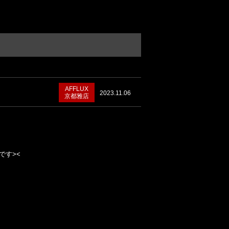
AFFLUX
2023.11.06
京都雅店
です><