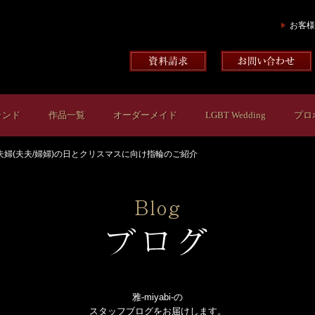
お客様
ランド
作品一覧
オーダーメイド
LGBT Wedding
プロ
夫婦(夫夫/婦婦)の日とクリスマスに向け指輪のご紹介
雅-miyabi-の
スタッフブログをお届けします。