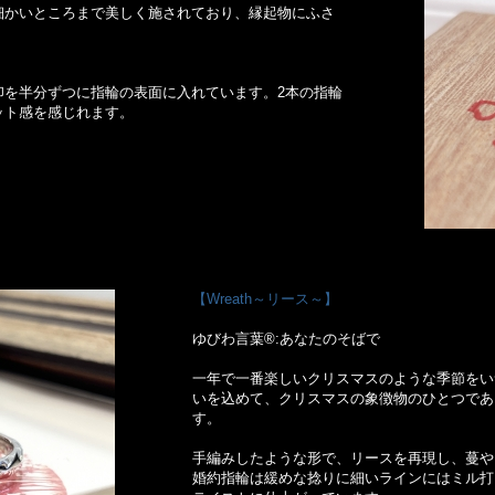
細かいところまで美しく施されており、縁起物にふさ
印を半分ずつに指輪の表面に入れています。2本の指輪
ット感を感じれます。
【Wreath～リース～】
ゆびわ言葉®:あなたのそばで
一年で一番楽しいクリスマスのような季節をい
いを込めて、クリスマスの象徴物のひとつであ
す。
手編みしたような形で、リースを再現し、蔓や
婚約指輪は緩めな捻りに細いラインにはミル打