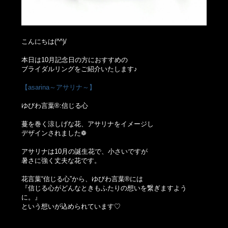
こんにちは(^^)/
本日は10月記念日の方におすすめの
ブライダルリングをご紹介いたします♪
【asarina～アサリナ～】
ゆびわ言葉®:信じる心
蔓を巻く涼しげな花、アサリナをイメージし
デザインされました❁
アサリナは10月の誕生花で、小さいですが
暑さに強く丈夫な花です。
花言葉“信じる心”から、ゆびわ言葉®には
『信じる心がどんなときもふたりの想いを繋ぎますよう
に。』
という想いが込められています♡