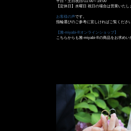
平日・土日祝日/11:00～19:00
【定休日】水曜日 祝日の場合は営業いたし
お客様の声
です。
指輪選びのご参考に宜しければご覧ください
【雅-miyabi-®オンラインショップ】
こちらからも雅-miyabi-®の商品をお求