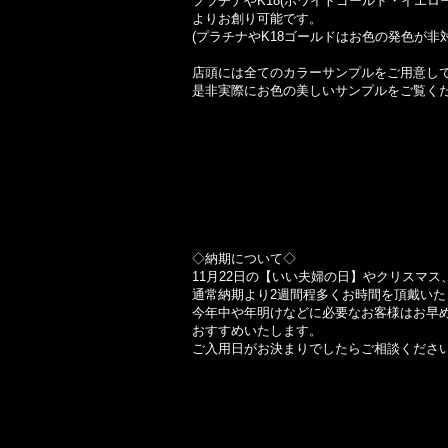
プラチナやK18(ホワイトゴールド・イエロ
よりお創り可能です。
(プラチナやK18ゴールドはお色の発色が非
店頭には全てのカラーサンプルをご用意し
是非実際にお色の美しいサンプルをご覧くだ
◇納期について◇
11月22日の【いい夫婦の日】やクリスマ
通常納期より2週間程多くお時間を頂戴いた
今年中や年明けなどに必要なお客様はお早
おすすめいたします。
ご入用日がお決まりでしたらご相談くださ