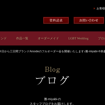
お客様
ランド
作品一覧
オーダーメイド
LGBT Wedding
プロ
本日から三日間ブランドAroodeのフルオーダー会を開催いたします♪雅-miyabi-®表
雅-miyabi-の
スタッフブログをお届けします。