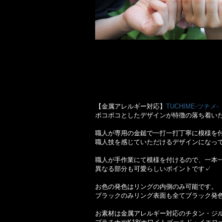
【金属アレルギー対応】
TUCHIME-ツチメ-
ポコポコとしたデザインが特徴の落ち着い
職人が専用の金鎚で一打一打丁寧に模様を
職人技を感じていただけるデザインになっ
職人が手作業にて模様を付けるので、一本
異なる部分も可愛らしいポイントです✓
お色の発色はリングの内側のみ可能です。
ブラックのみリング表面も全てブラック発
お素材は金属アレルギー対応のチタン・ジ