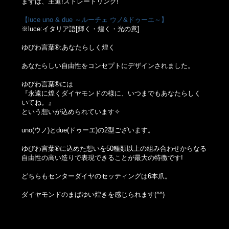
まずは、王道!ストレートリング!
【luce uno & due ～ルーチェ ウノ&ドゥーエ～】
※luce:イタリア語[輝く・煌く・光の意]
ゆびわ言葉®:あなたらしく煌く
あなたらしい自由性をコンセプトにデザインされました。
ゆびわ言葉®には
『永遠に煌くダイヤモンドの様に、いつまでもあなたらしく
いてね。』
という想いが込められています✧
uno(ウノ)とdue(ドゥーエ)の2型ございます。
ゆびわ言葉®に込めた想いを50種類以上の組み合わせからなる
自由性の高い造りで表現できることが最大の特徴です!
どちらもセンターダイヤのセッティングは6本爪。
ダイヤモンドのまばゆい煌きを感じられます(^^)