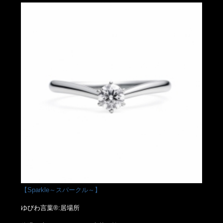
【Sparkle～スパークル～】
ゆびわ言葉®:居場所