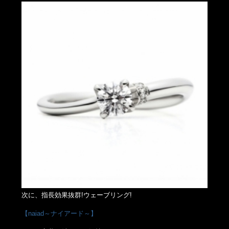
次に、指長効果抜群!ウェーブリング!
【naiad～ナイアード～】