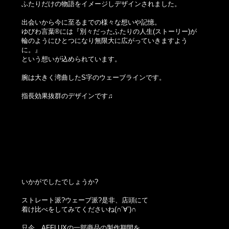
ふたりだけの物語をイメージしデザインされました。
出会いから今に至るまでの様々な想いや記憶。
ゆびわ言葉®には『別々だったふたりの人生(ストーリー)が
輪のようにひとつになり無限大に広がっていきますよう
に。』
という想いが込められています。
腕は大きく湾曲したS字のウェーブラインです。
指長効果抜群のデザインです♫
いかがでしたでしょうか?
ストレート派?ウェーブ派?是非、店頭にて
着け比べをしてみてくださいね(∩´∀`)∩
只今、AFFLUXの一部商品の製作期間を