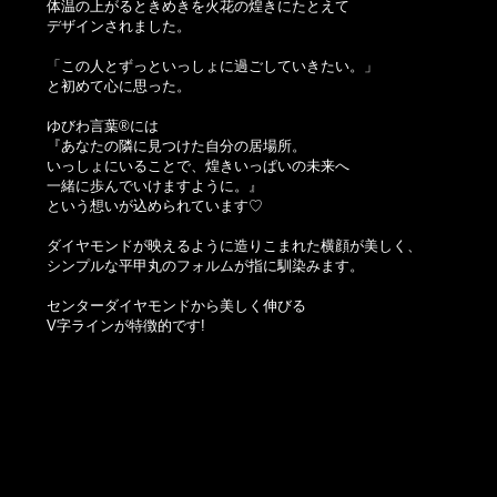
体温の上がるときめきを火花の煌きにたとえて
デザインされました。
「この人とずっといっしょに過ごしていきたい。」
と初めて心に思った。
ゆびわ言葉®には
『あなたの隣に見つけた自分の居場所。
いっしょにいることで、煌きいっぱいの未来へ
一緒に歩んでいけますように。』
という想いが込められています♡
ダイヤモンドが映えるように造りこまれた横顔が美しく、
シンプルな平甲丸のフォルムが指に馴染みます。
センターダイヤモンドから美しく伸びる
V字ラインが特徴的です!