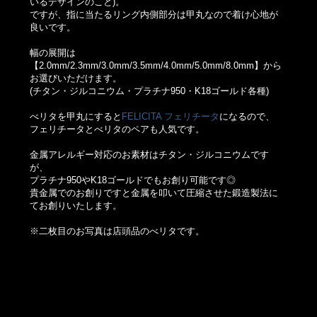
いるデザインのこと)。
ですが、指に当たるリング内側部分は甲丸なので着け心地が
良いです。
幅の展開は
【2.0mm/2.3mm/3.0mm/3.5mm/4.0mm/5.0mm/8.0mm】から
お選びいただけます。
(チタン・ジルコニウム・プラチナ950・K18ゴールド各種)
べリタを甲丸にすると
FELICITA フェリチータ
になるので、
フェリチータとべリタのペアも人気です。
金属アレルギー対応のお素材はチタン・ジルコニウムです
が、
プラチナ950やK18ゴールドでもお創り可能です◎
貴金属でのお創りですと金属を叩いて圧縮させた鍛造製法に
てお創りいたします。
※二枚目のお写真は店頭品のべリタです。