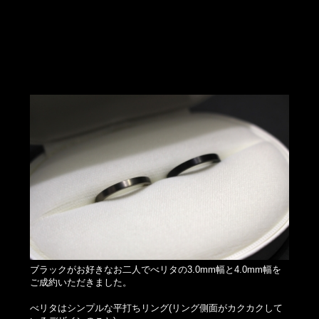
ブラックがお好きなお二人でべリタの3.0mm幅と4.0mm幅を
ご成約いただきました。
べリタはシンプルな平打ちリング(リング側面がカクカクして