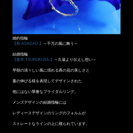
婚約指輪
【蕣-ASAGAO-】
～千万の風に舞う～
結婚指輪
【蔓草-TSURUKUSA-】
～久遠より伝えし想い～
早朝の清々しい風に揺れる蕣の花の美しさと
蔓の伸びる様を表現してデザインされた
他にはない華奢なブライダルリング。
メンズデザインの結婚指輪には
レディースデザインのリングのフォルムが
ストレートなラインの上に模られています。