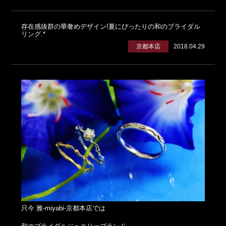
存在感抜群の華奢めデザイン!夏にぴったりの和のブライダル
リング.*
京都本店
2018.04.29
只今 雅-miyabi-京都本店では