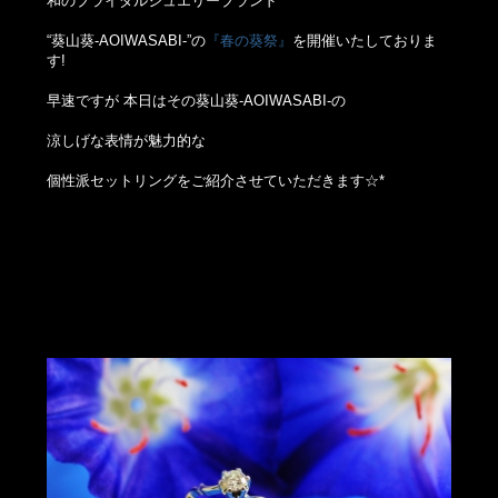
和のブライダルジュエリーブランド
“葵山葵-AOIWASABI-”の
『春の葵祭』
を開催いたしておりま
す!
早速ですが 本日はその葵山葵-AOIWASABI-の
涼しげな表情が魅力的な
個性派セットリングをご紹介させていただきます☆*