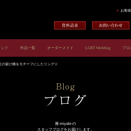
お客様
ランド
作品一覧
オーダーメイド
LGBT Wedding
プロ
虹の架け橋をモチーフにしたリング☆
雅-miyabi-の
スタッフブログをお届けします。