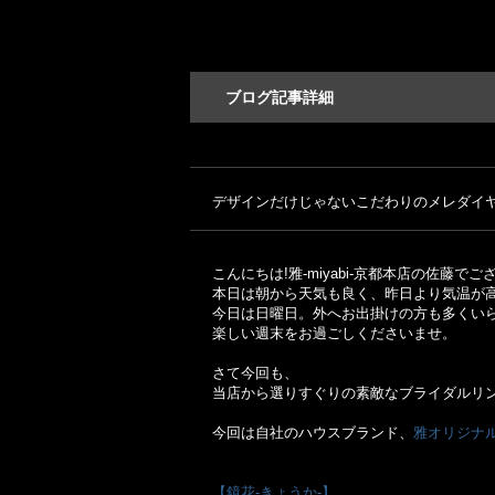
ブログ記事詳細
デザインだけじゃないこだわりのメレダイ
こんにちは!雅-miyabi-京都本店の佐藤で
本日は朝から天気も良く、昨日より気温が
今日は日曜日。外へお出掛けの方も多くい
楽しい週末をお過ごしくださいませ。
さて今回も、
当店から選りすぐりの素敵なブライダルリ
今回は自社のハウスブランド、
雅オリジナ
【鏡花-きょうか-】