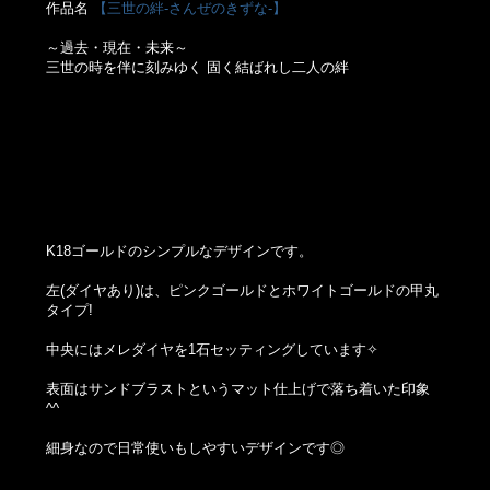
作品名
【三世の絆‐さんぜのきずな‐】
～過去・現在・未来～
三世の時を伴に刻みゆく 固く結ばれし二人の絆
K18ゴールドのシンプルなデザインです。
左(ダイヤあり)は、ピンクゴールドとホワイトゴールドの甲丸
タイプ!
中央にはメレダイヤを1石セッティングしています✧
表面はサンドブラストというマット仕上げで落ち着いた印象
^^
細身なので日常使いもしやすいデザインです◎