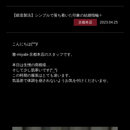
【鍛造製法】シンプルで落ち着いた印象の結婚指輪✧
京都本店
2023.04.25
こんにちは(^^)/
雅‐miyabi‐京都本店のスタッフです。
本日は生憎の雨模様…
そして少し肌寒いです(*_*)
この時期の服装はとても迷います。
気温差で体調を崩されないようお気を付けくださいませ。