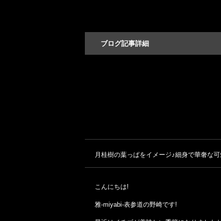
ブログ記事詳細
月桂樹の葉っぱをイメージ♪細身で華奢な可
こんにちは!
雅-miyabi-表参道の野崎です!