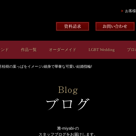
お客様
ランド
作品一覧
オーダーメイド
LGBT Wedding
プロ
月桂樹の葉っぱをイメージ♪細身で華奢な可愛い結婚指輪!
雅-miyabi-の
スタッフブログをお届けします。