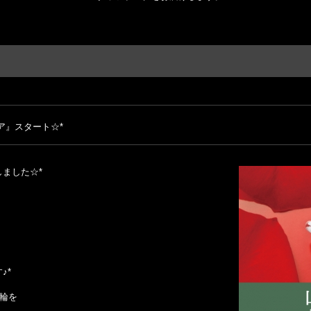
ア』スタート☆*
ました☆*
♪*
指輪を