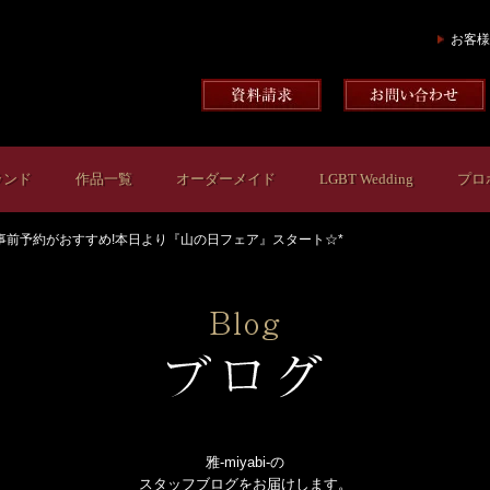
お客様
ランド
作品一覧
オーダーメイド
LGBT Wedding
プロ
事前予約がおすすめ!本日より『山の日フェア』スタート☆*
雅-miyabi-の
スタッフブログをお届けします。