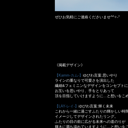
ぜひお気軽にご連絡くださいませ^^✧˖°
《掲載デザイン》
【Kamm-カム-】
ゆびわ言葉:思いやり
ラインの重なりで可愛さを演出した
繊細&フェミニンなデザインをコンセプト
お互いを思いやり、手をとりあって
頂を目指していけますように…と想いをこ
【LAY-レイ-】
ゆびわ言葉:輝く未来
これから一緒に過ごすふたりの輝かしい時
イメージしてデザインされたリング。
ふたりの目の前に広がる未来への道のりが
輝きに満ち溢れていますように…と想いを