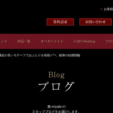
お客様
ランド
作品一覧
オーダーメイド
LGBT Wedding
プロ
縁起の良いモチーフでおふたりを祝福☆*+。細身の結婚指輪
雅-miyabi-の
スタッフブログをお届けします。