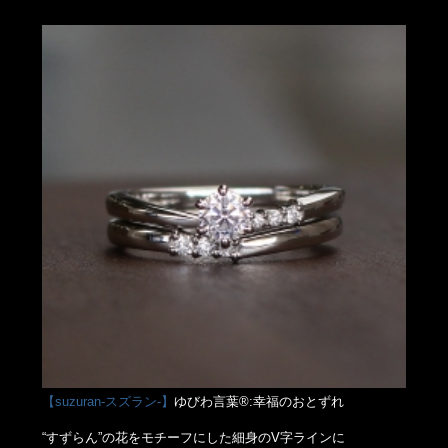
【suzuran-スズラン-】
ゆびわ言葉®:幸福のおとずれ
“すずらん”の花をモチーフにした細身のV字ラインに