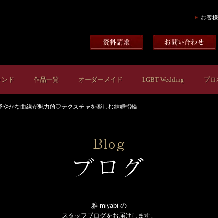
お客様
ランド
作品一覧
オーダーメイド
LGBT Wedding
プロ
軽やかな曲線が魅力的♡テクスチャを楽しむ結婚指輪
雅-miyabi-の
スタッフブログをお届けします。