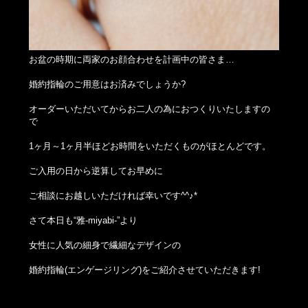
お盆の時期に両家のお顔合わせを計画中の皆さま…
婚約指輪のご用意はお済みでしょうか?
オーダーいただいてからお二人の為におつくりいたしますの
で
1ヶ月～1ヶ月半ほどお時間をいただくものがほとんどです。
ご入用の日から逆算してお早めに
ご相談にお越しいただければ幸いです^^♪*
さて本日も“雅-miyabi-”より
女性に人気の細身で繊細なデザインの
婚約指輪(エンゲージリング)をご紹介させていただきます!