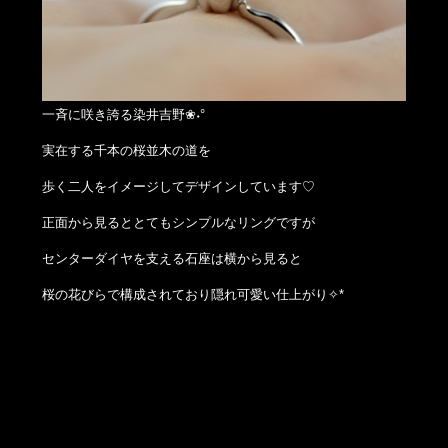
一斉に咲き誇る染井吉野❀˖°
実在する千本の桜並木の道を
歩く二人をイメージしてデザインしています♡
正面から見るととてもシンプルなリングですが
センターダイヤを支える石座は横から見ると
桜の花びらで構成されており隠れ可愛い仕上がり✧*