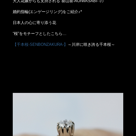
大人花嫁からも支持される“葵山葵-AOIWASABI-”の
婚約指輪(エンゲージリング)をご紹介♪*
日本人の心に寄り添う花
“桜”をモチーフとしたこちら…
【千本桜-SENBONZAKURA-】
～川岸に咲き誇る千本桜～