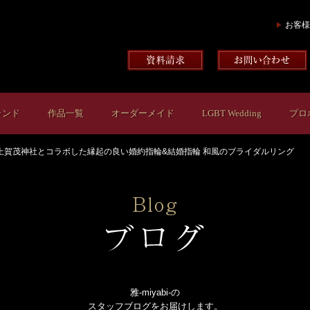
お客様
ランド
作品一覧
オーダーメイド
LGBT Wedding
プロ
上賀茂神社とコラボした縁起の良い婚約指輪&結婚指輪 和風のブライダルリング
雅-miyabi-の
スタッフブログをお届けします。