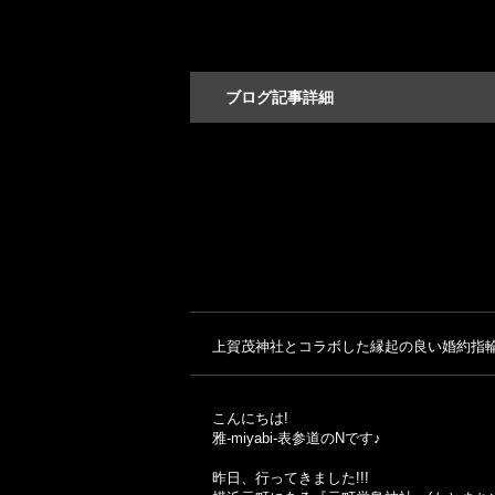
ブログ記事詳細
上賀茂神社とコラボした縁起の良い婚約指輪
こんにちは!
雅-miyabi-表参道のNです♪
昨日、行ってきました!!!