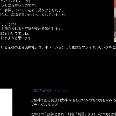
いつくしまじんじゃ)
ラッと立ち寄ったのです♪
が、参拝している方を多く見かけましたよ。
取られ、広場で追いかけっこをしていました。
しょうね♪
足を踏み入れると空気が変わる気がします。
のにもいいですよね。
に訪れようと思います。
ている京都の上賀茂神社とコラボレーションした素敵なブライダルリングをご
【IKAZUCHI】-イカズチ-
ご祭神である賀茂別大神(かもわけいかづちのおおかみ)
ブライダルリング。
厄除けの守護神とされ、別名『別雷』(わけいかづち)と