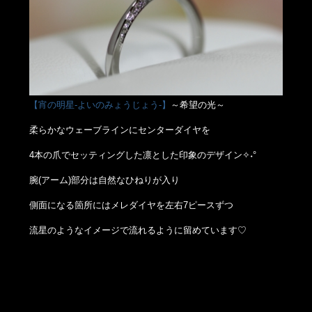
【宵の明星-よいのみょうじょう-】
～希望の光～
柔らかなウェーブラインにセンターダイヤを
4本の爪でセッティングした凛とした印象のデザイン✧˖°
腕(アーム)部分は自然なひねりが入り
側面になる箇所にはメレダイヤを左右7ピースずつ
流星のようなイメージで流れるように留めています♡