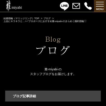
結婚指輪（マリッジリング）TOP
ブログ
上品にキラキラと…✧˖°プロポーズにおすすめ雅-miyabi-のきらめく婚約指輪♡
雅-miyabi-の
スタッフブログをお届けします。
ブログ記事詳細