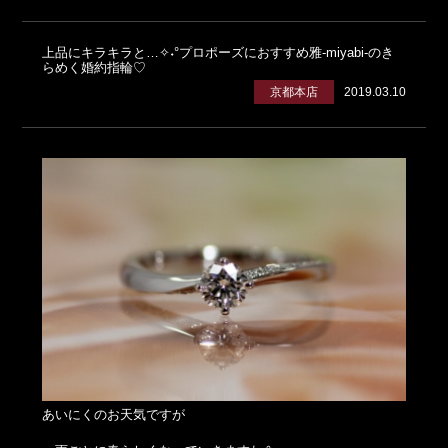
上品にキラキラと…✧˖°プロポーズにおすすめ雅-miyabi-のき
らめく婚約指輪♡
京都本店
2019.03.10
あいにくのお天気ですが