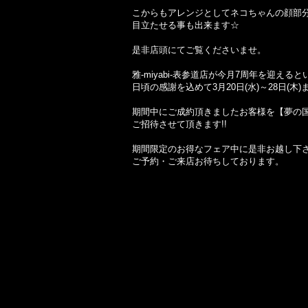
こからもアレンジとしてネコちゃんの顔部
目立たせる事も出来ます☆
是非店頭にてご覧くださいませ。
雅-miyabi-表参道店が今月7周年を迎える
日頃の感謝を込めて3月20日(水)～28日(
期間中にご成約頂きましたお客様を【夢の
ご招待させて頂きます!!
期間限定のお得なフェア中に是非お越し下
ご予約・ご来店お待ちしております。