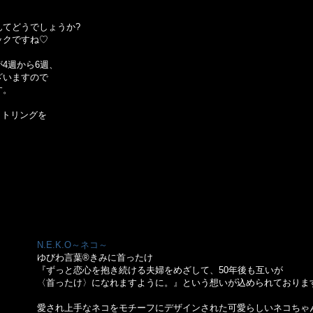
てどうでしょうか?
ックですね♡
4週から6週、
ざいますので
す。
ットリングを
N.E.K.O～ネコ～
ゆびわ言葉®きみに首ったけ
『ずっと恋心を抱き続ける夫婦をめざして、50年後も互いが
〈首ったけ〉になれますように。』という想いが込められておりま
愛され上手なネコをモチーフにデザインされた可愛らしいネコちゃ