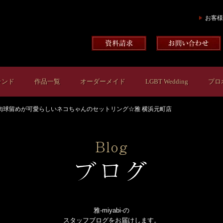
お客様
ランド
作品一覧
オーダーメイド
LGBT Wedding
プロ
肉球留めが可愛らしいネコちゃんのセットリング☆雅 横浜元町店
雅-miyabi-の
スタッフブログをお届けします。