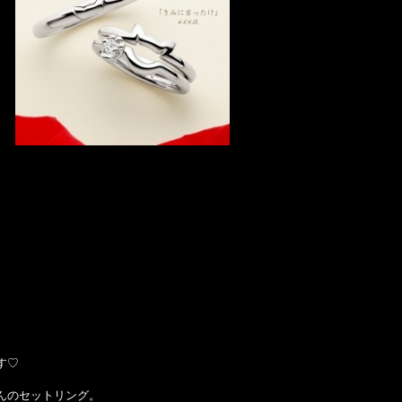
す♡
んのセットリング。