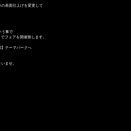
分の表面仕上げを変更して
という事で
木)までフェアを開催致します。
国】テーマパークへ
さいませ。