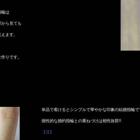
指輪は
部から見ても
見えます。
な作りです。
単品で着けるとシンプルで華やかな印象の結婚指輪で
個性的な婚約指輪との重ねづけは相性抜群!!
【澪】