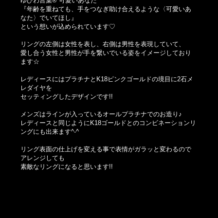
ゆびわ言葉® 可愛いあなた
『年齢を重ねても、手をつなぎ助け合えるような〈可愛いあ
なた〉でいてほし』
という想いが込められています♡
リングの左側は女性を表し、右側は男性を表現していて、
愛し合う女性と男性が手を繋いでいる姿をイメージしており
ます☆
レディースにはプラチナとK18ピンクゴールドの境目に2石メ
レダイヤを
セッティングしたデザインです!!
メンズはラインが入っているオールプラチナでのお造り♪
レディースと同じようにK18ゴールドとのコンビネーションリ
ングにも出来ます^-^
リング表面の仕上げを変える事で表情がガラッと変わるので
アレンジしても
素敵なリングになると思います!!