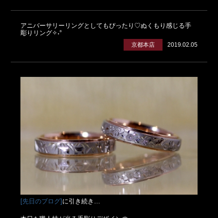
アニバーサリーリングとしてもぴったり♡ぬくもり感じる手
彫りリング✧˖°
京都本店
2019.02.05
[先日のブログ]
に引き続き…