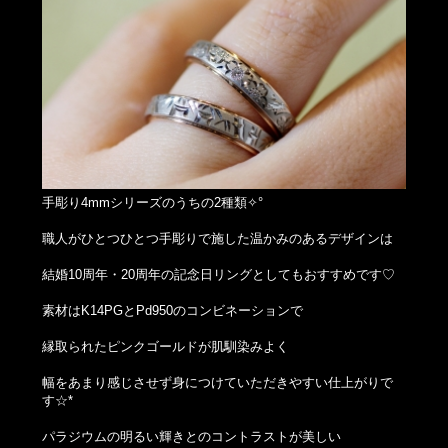
手彫り4mmシリーズのうちの2種類✧°
職人がひとつひとつ手彫りで施した温かみのあるデザインは
結婚10周年・20周年の記念日リングとしてもおすすめです♡
素材はK14PGとPd950のコンビネーションで
縁取られたピンクゴールドが肌馴染みよく
幅をあまり感じさせず身につけていただきやすい仕上がりで
す☆*
パラジウムの明るい輝きとのコントラストが美しい