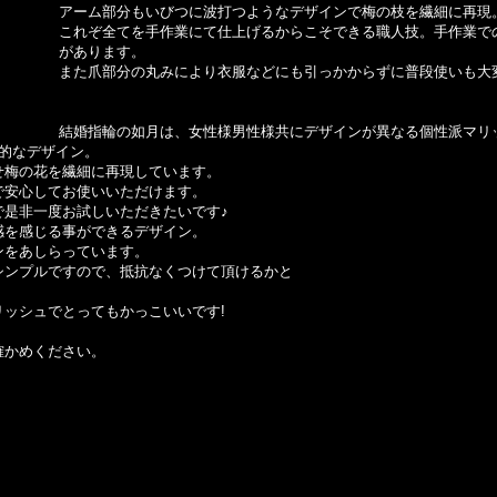
アーム部分もいびつに波打つようなデザインで梅の枝を繊細に再現
これぞ全てを手作業にて仕上げるからこそできる職人技。手作業で
があります。
また爪部分の丸みにより衣服などにも引っかからずに普段使いも大
結婚指輪の如月は、女性様男性様共にデザインが異なる個性派マリ
的なデザイン。
せ梅の花を繊細に再現しています。
で安心してお使いいただけます。
で是非一度お試しいただきたいです♪
感を感じる事ができるデザイン。
ンをあしらっています。
シンプルですので、抵抗なくつけて頂けるかと
ッシュでとってもかっこいいです!
確かめください。
。