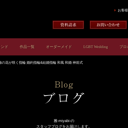
お客様
ランド
作品一覧
オーダーメイド
LGBT Wedding
プロ
梅の花が咲く指輪 婚約指輪&結婚指輪 和風 和婚 神前式
雅-miyabi-の
スタッフブログをお届けします。