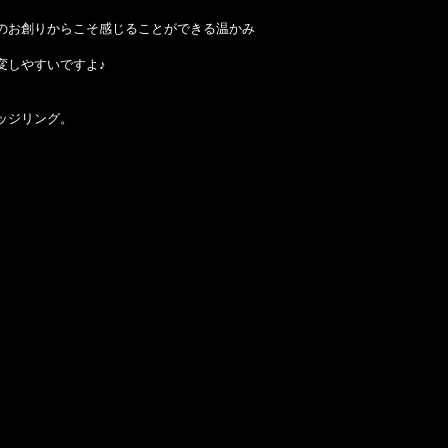
。
のお創りからこそ感じることができる温かみ
変しやすいですよ♪
ッジリング。