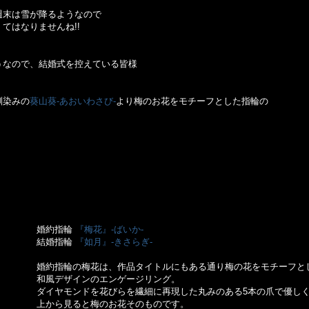
週末は雪が降るようなので
てはなりませんね!!
うなので、結婚式を控えている皆様
馴染みの
葵山葵-あおいわさび-
より梅のお花をモチーフとした指輪の
婚約指輪
『梅花』-ばいか-
結婚指輪
『如月』-きさらぎ-
婚約指輪の梅花は、作品タイトルにもある通り梅の花をモチーフと
和風デザインのエンゲージリング。
ダイヤモンドを花びらを繊細に再現した丸みのある5本の爪で優し
上から見ると梅のお花そのものです。