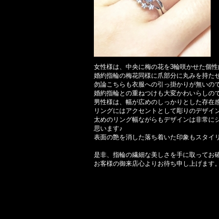
女性様は、中央に梅の花を3輪咲かせた個性
婚約指輪の梅花同様に爪部分に丸みを持た
勿論こちらも衣服への引っ掛かりが無いの
婚約指輪との重ねつけも大変かわいらしの
男性様は、幅が広めのしっかりとした存在
リングにはアクセントとして彫りのデザイ
太めのリング幅ながらもデザインは非常に
思います♪
表面の艶を消した落ち着いた印象もスタイリ
是非、指輪の繊細な美しさを手に取ってお
お客様の御来店心よりお待ち申し上げます