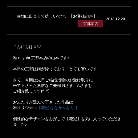
一生物に出会えて嬉しいです。【お客様の声】
2018.12.20
京都本店
こんにちは☺♡
雅-miyabi-京都本店の山本です♪
本日の京都は雨が降っており、とても寒いです…
さて、今回は先日ご結婚指輪のお受け取りに
来て下さった素敵なご夫婦 Nさま、Aさまを
ご紹介致します(^_^)
おふたりが選んで下さった作品は
雅オリジナル
【花冠-はなかんむり-】
個性的なデザインをお探しで【花冠】を気に入っていただき
ました♪