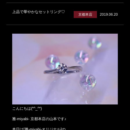
上品で華やかなセットリング♡
京都本店
2019.06.20
こんにちは(*^_^*)
雅-miyabi- 京都本店の山本です♪
本日は[雅-miyabi-オリジナル]の