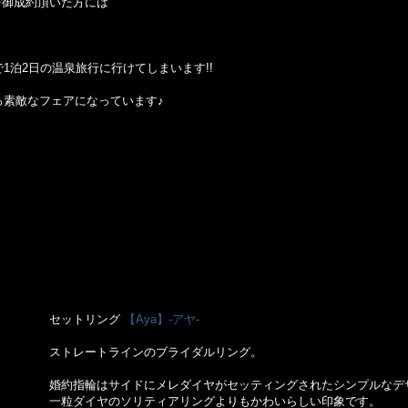
を御成約頂いた方には
1泊2日の温泉旅行に行けてしまいます!!
る素敵なフェアになっています♪
セットリング
【Aya】-アヤ-
ストレートラインのブライダルリング。
婚約指輪はサイドにメレダイヤがセッティングされたシンプルなデ
一粒ダイヤのソリティアリングよりもかわいらしい印象です。