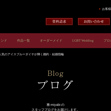
お客様
ランド
作品一覧
オーダーメイド
LGBT Wedding
プロ
人気のアイスブルーダイヤが輝く婚約・結婚指輪
雅-miyabi-の
スタッフブログをお届けします。