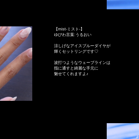
【mist-ミスト-】
ゆびわ言葉:うるおい
涼しげなアイスブルーダイヤが
輝くセットリングです♡
波打つようなウェーブラインは
指に通すと綺麗な手元に
魅せてくれますよ♪