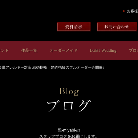
お客様
ランド
作品一覧
オーダーメイド
LGBT Wedding
プロ
金属アレルギー対応!結婚指輪・婚約指輪のフルオーダー会開催♪
雅-miyabi-の
スタッフブログをお届けします。