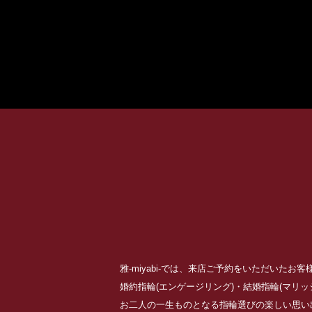
雅-miyabi-では、来店ご予約をいただいた
婚約指輪(エンゲージリング)・結婚指輪(マリ
お二人の一生ものとなる指輪選びの楽しい思い出