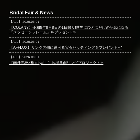
Bridal Fair & News
【ALL】 2026.08.01
【COLANY】令和8年8月8日の1日限り!世界にひとつだけの記念になる
「メッセージフレーム」をプレゼント✨
【ALL】 2026.08.01
【AFFLUX】リング内側に選べる宝石セッティングをプレゼント✧*
【ALL】 2026.08.01
【南丹高校×雅-miyabi-】地域共創リングプロジェクト✧
【ALL】 2026.07.27
価格改定ブランドのお知らせ【2026年8月】
【ALL】 2026.07.10
シルバーリング貸し出しサービス終了のお知らせ
【京都洛北店】 2026.07.05
3日間限定開催【ジュエリー何でも相談会】
【ALL】 2026.07.01
【AFFLUX】リング内側に選べる宝石セッティングをプレゼント✧*
【ALL】 2026.06.20
【COLANY】おふたりの想いをカタチとして残せる 「メッセージロー